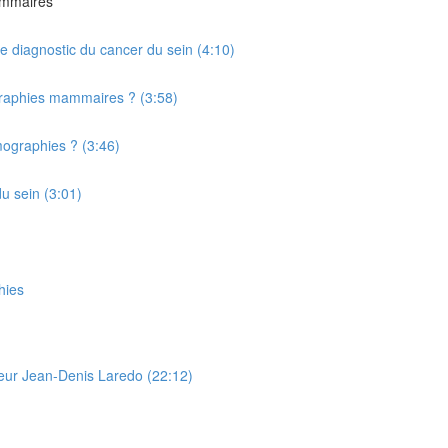
ammaires
 le diagnostic du cancer du sein (4:10)
raphies mammaires ? (3:58)
ographies ? (3:46)
du sein (3:01)
hies
seur Jean-Denis Laredo (22:12)