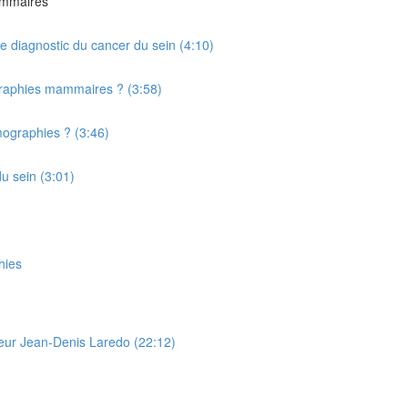
ammaires
 le diagnostic du cancer du sein (4:10)
raphies mammaires ? (3:58)
ographies ? (3:46)
du sein (3:01)
hies
seur Jean-Denis Laredo (22:12)